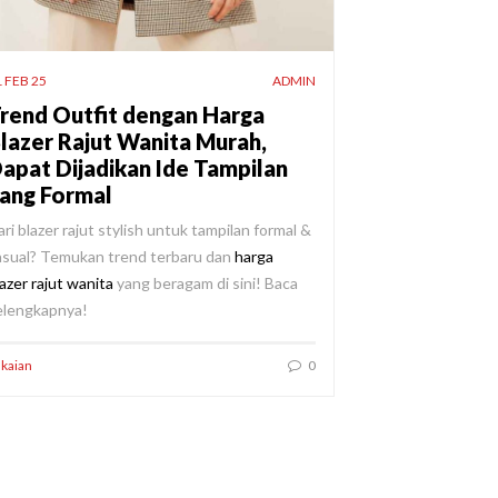
 FEB 25
ADMIN
rend Outfit dengan Harga
lazer Rajut Wanita Murah,
apat Dijadikan Ide Tampilan
ang Formal
ri blazer rajut stylish untuk tampilan formal &
asual? Temukan trend terbaru dan
harga
azer rajut wanita
yang beragam di sini! Baca
elengkapnya!
kaian
0