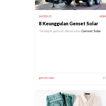
26 FEB 25
ADM
8 Keunggulan Genset Solar
Terdapat genset diesel atau
Genset Solar
.
genset solar