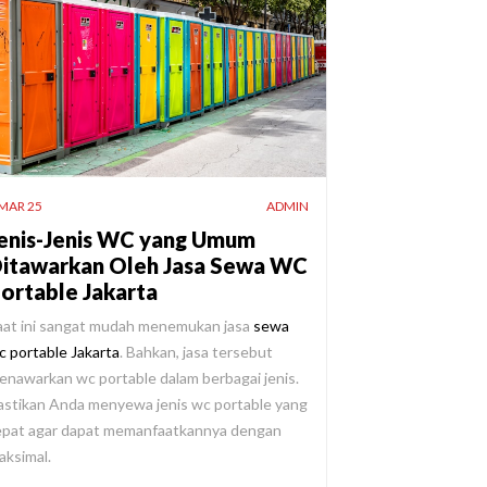
 MAR 25
ADMIN
enis-Jenis WC yang Umum
itawarkan Oleh Jasa Sewa WC
ortable Jakarta
aat ini sangat mudah menemukan jasa
sewa
c portable Jakarta
. Bahkan, jasa tersebut
enawarkan wc portable dalam berbagai jenis.
astikan Anda menyewa jenis wc portable yang
epat agar dapat memanfaatkannya dengan
aksimal.