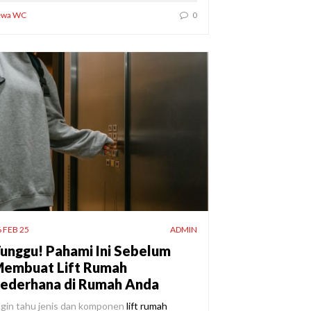
ewa WC
0
 FEB 25
ADMIN
unggu! Pahami Ini Sebelum
embuat Lift Rumah
ederhana di Rumah Anda
ngin tahu jenis dan komponen
lift rumah