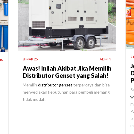
7
8 MAR 25
ADMIN
IN
J
Awas! Inilah Akibat Jika Memilih
D
Distributor Genset yang Salah!
P
Memilih
distributor genset
terpercaya dan bisa
S
menyediakan kebutuhan para pembeli memang
w
tidak mudah.
m
P
t
m