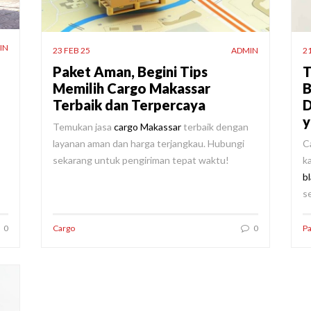
IN
23 FEB 25
ADMIN
21
Paket Aman, Begini Tips
T
Memilih Cargo Makassar
B
Terbaik dan Terpercaya
D
y
Temukan jasa
cargo Makassar
terbaik dengan
layanan aman dan harga terjangkau. Hubungi
Ca
sekarang untuk pengiriman tepat waktu!
k
bl
s
0
Cargo
0
Pa