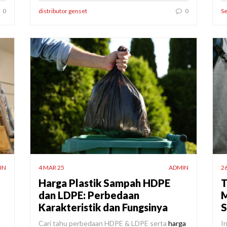
0
distributor genset
0
S
IN
4 MAR 25
ADMIN
26
Harga Plastik Sampah HDPE
T
dan LDPE: Perbedaan
M
Karakteristik dan Fungsinya
S
Cari tahu perbedaan HDPE & LDPE serta
harga
I