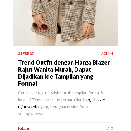
21 FEB 25
ADMIN
Trend Outfit dengan Harga Blazer
Rajut Wanita Murah, Dapat
Dijadikan Ide Tampilan yang
Formal
Cari blazer rajut stylish untuk tampilan formal &
kasual? Temukan trend terbaru dan
harga blazer
rajut wanita
yang beragam di sini! Baca
selengkapnya!
Pakaian
0