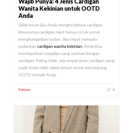
Wajib Punya: 4 Jenis Cardigan
Wanita Kekinian untuk OOTD
Anda
Salah besar jika Anda mengira bahwa cardigan
khususnya cardigan rajut hanya cocok untuk
menghangatkan badan. Jika tepat memadu-
padankan
cardigan wanita kekinian
, Anda bisa
mendapatkan tampilan yang optimal dengan
cardigan. Paling tidak, ada empat jenis cardigan yang
wajib Anda miliki dalam lemari untuk mendukung
OOTD terbaik Anda.
Pakaian
0