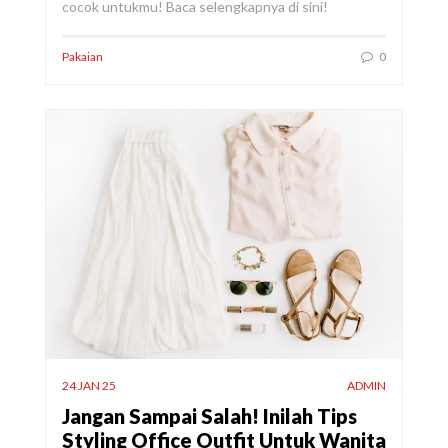
cocok untukmu! Baca selengkapnya di sini!
Pakaian
0
24 JAN 25
ADMIN
Jangan Sampai Salah! Inilah Tips
Styling Office Outfit Untuk Wanita