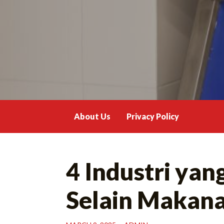
Skip
to
content
About Us
Privacy Policy
4 Industri ya
Selain Makan