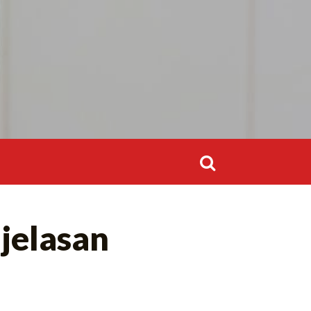
Search
for:
Search
njelasan
for: