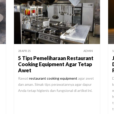
28 APR 25
ADMIN
1
5 Tips Pemeliharaan Restaurant
Cooking Equipment Agar Tetap
Awet
Rawat
restaurant cooking equipment
agar awet
D
dan aman. Simak tips perawatannya agar dapur
k
Anda tetap higienis dan fungsional di artikel ini.
m
h
t
t