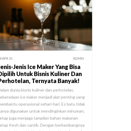
4 APR 25
ADMIN
Jenis-Jenis Ice Maker Yang Bisa
Dipilih Untuk Bisnis Kuliner Dan
Perhotelan, Ternyata Banyak!
alam dunia bisnis kuliner dan perhotelan,
eberadaan ice maker menjadi alat penting yang
embantu operasional sehari-hari. Es batu tidak
anya digunakan untuk mendinginkan minuman,
etap juga menjaga tampilan bahan makanan
etap fresh dan cantik. Dengan berkembangnya