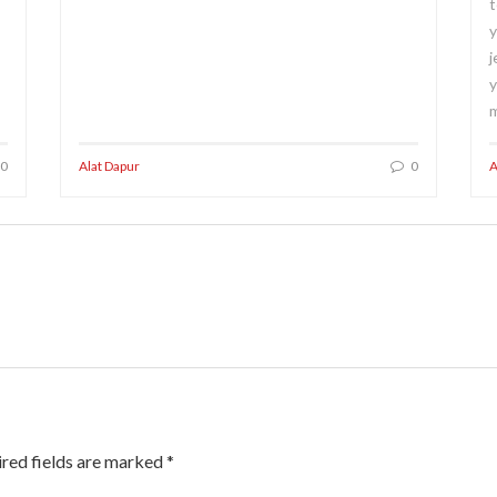
t
y
j
y
m
0
Alat Dapur
0
A
red fields are marked
*