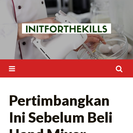
Skip
to
content
Search
Pertimbangkan
for:
Ini Sebelum Beli