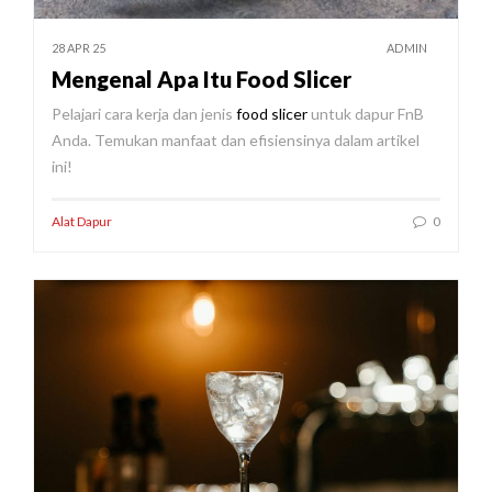
28 APR 25
ADMIN
Mengenal Apa Itu Food Slicer
Pelajari cara kerja dan jenis
food slicer
untuk dapur FnB
Anda. Temukan manfaat dan efisiensinya dalam artikel
ini!
Alat Dapur
0