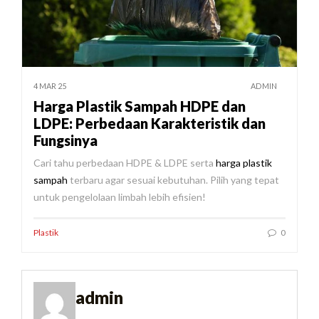
4 MAR 25
ADMIN
Harga Plastik Sampah HDPE dan
LDPE: Perbedaan Karakteristik dan
Fungsinya
Cari tahu perbedaan HDPE & LDPE serta
harga plastik
sampah
terbaru agar sesuai kebutuhan. Pilih yang tepat
untuk pengelolaan limbah lebih efisien!
Plastik
0
admin