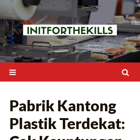
Skip
to
content
Search
Pabrik Kantong
for:
Plastik Terdekat: