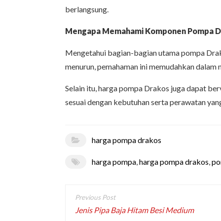
berlangsung.
Mengapa Memahami Komponen Pompa Dra
Mengetahui bagian-bagian utama pompa Drako
menurun, pemahaman ini memudahkan dalam me
Selain itu, harga pompa Drakos juga dapat be
sesuai dengan kebutuhan serta perawatan yan
harga pompa drakos
harga pompa
,
harga pompa drakos
,
po
Post
navigation
Jenis Pipa Baja Hitam Besi Medium