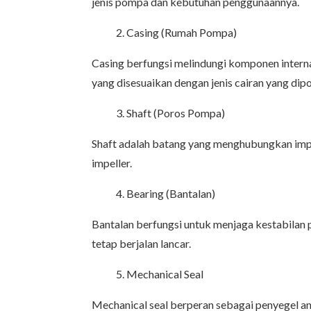
jenis pompa dan kebutuhan penggunaannya.
Casing (Rumah Pompa)
Casing berfungsi melindungi komponen internal
yang disesuaikan dengan jenis cairan yang dip
Shaft (Poros Pompa)
Shaft adalah batang yang menghubungkan impe
impeller.
Bearing (Bantalan)
Bantalan berfungsi untuk menjaga kestabilan 
tetap berjalan lancar.
Mechanical Seal
Mechanical seal berperan sebagai penyegel a