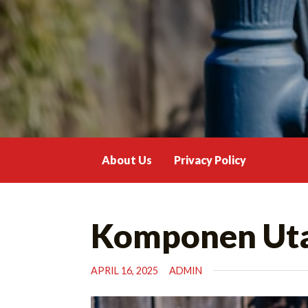
Skip
to
content
About Us
Privacy Policy
Komponen Uta
APRIL 16, 2025
ADMIN