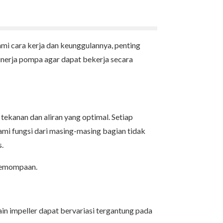
mi cara kerja dan keunggulannya, penting
nerja pompa agar dapat bekerja secara
ekanan dan aliran yang optimal. Setiap
mi fungsi dari masing-masing bagian tidak
.
pemompaan.
n impeller dapat bervariasi tergantung pada