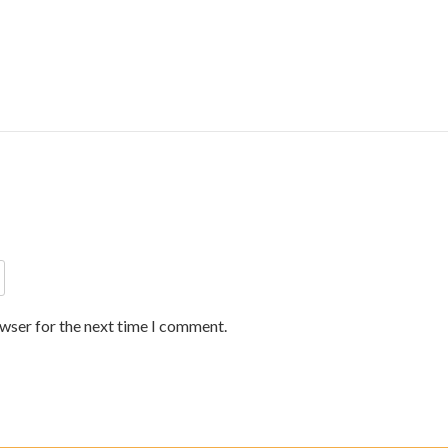
owser for the next time I comment.