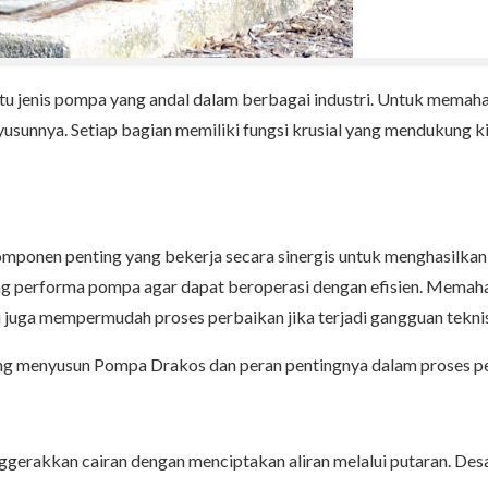
atu jenis pompa yang andal dalam berbagai industri. Untuk memaha
unnya. Setiap bagian memiliki fungsi krusial yang mendukung ki
onen penting yang bekerja secara sinergis untuk menghasilkan t
ng performa pompa agar dapat beroperasi dengan efisien. Memaha
 juga mempermudah proses perbaikan jika terjadi gangguan teknis
ng menyusun Pompa Drakos dan peran pentingnya dalam proses 
erakkan cairan dengan menciptakan aliran melalui putaran. Desai