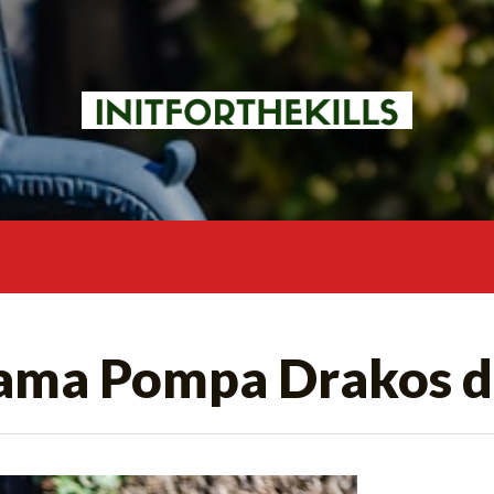
ma Pompa Drakos d