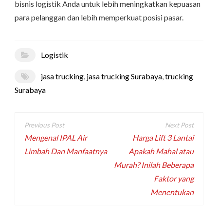
bisnis logistik Anda untuk lebih meningkatkan kepuasan
para pelanggan dan lebih memperkuat posisi pasar.
Logistik
jasa trucking
,
jasa trucking Surabaya
,
trucking
Surabaya
Post
navigation
Mengenal IPAL Air
Harga Lift 3 Lantai
Limbah Dan Manfaatnya
Apakah Mahal atau
Murah? Inilah Beberapa
Faktor yang
Menentukan