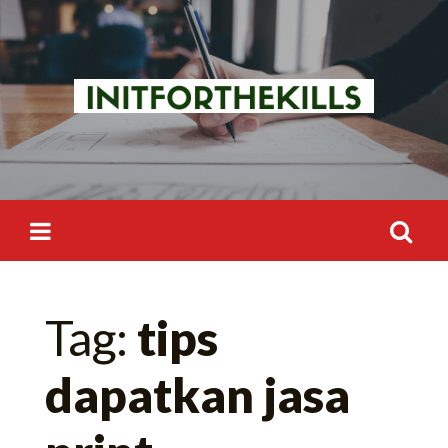
Skip
to
content
Search
Tag:
tips
for:
dapatkan jasa