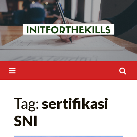
Skip
to
content
Search
Tag:
sertifikasi
for:
SNI