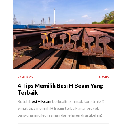
21 APR 25
ADMIN
4 Tips Memilih Besi H Beam Yang
Terbaik
Butuh
besi H Beam
berkualitas untuk konstruksi?
Simak tips memilih H Beam terbaik agar proyek
bangunanmu lebih aman dan efisien di artikel ini!