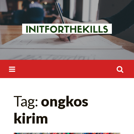
Skip
to
content
Search
Tag:
ongkos
for:
kirim