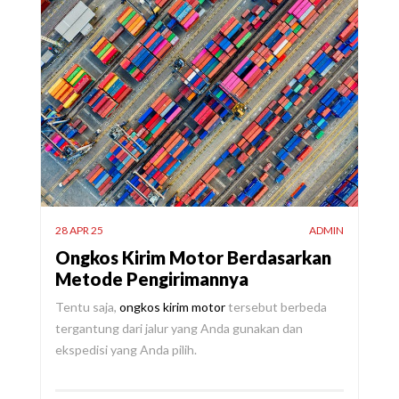
28 APR 25
ADMIN
Ongkos Kirim Motor Berdasarkan
Metode Pengirimannya
Tentu saja,
ongkos kirim motor
tersebut berbeda
tergantung dari jalur yang Anda gunakan dan
ekspedisi yang Anda pilih.