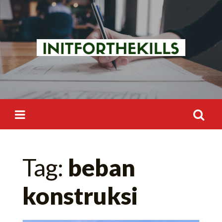
Skip
to
content
Search
Tag:
beban
for:
konstruksi