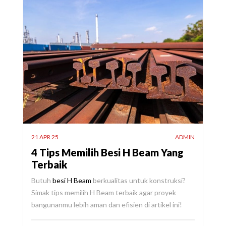
21 APR 25
ADMIN
4 Tips Memilih Besi H Beam Yang
Terbaik
Butuh
besi H Beam
berkualitas untuk konstruksi?
Simak tips memilih H Beam terbaik agar proyek
bangunanmu lebih aman dan efisien di artikel ini!